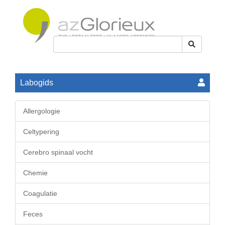
Toggle
navigation
Labogids
Allergologie
Celtypering
Cerebro spinaal vocht
Chemie
Coagulatie
Feces